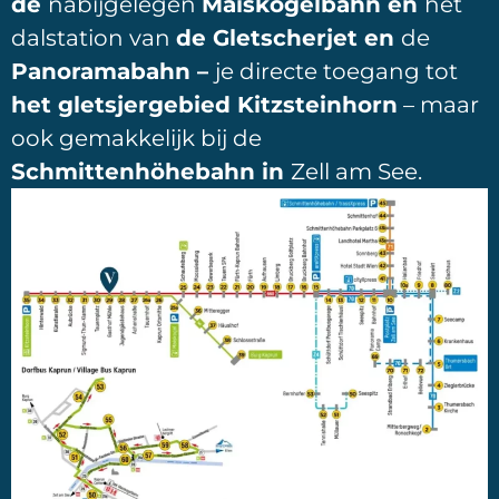
de
nabijgelegen
Maiskogelbahn en
het
dalstation van
de Gletscherjet en
de
Panoramabahn –
je directe toegang tot
het gletsjergebied Kitzsteinhorn
– maar
ook gemakkelijk bij de
Schmittenhöhebahn in
Zell am See.