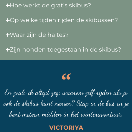
Hoe werkt de gratis skibus?
Op welke tijden rijden de skibussen?
Waar zijn de haltes?
Zijn honden toegestaan in de skibus?
En zoals ik altijd zeg: waarom zelf rijden als je
ook de skibus kunt nemen? Stap in de bus en je
bent meteen midden in het winteravontuur.
VICTORIYA