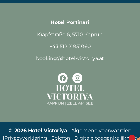
Hotel Portinari
Krapfstraße 6, 5710 Kaprun
+43 512 21951060
booking@hotel-victoriya.at
© 2026 Hotel Victoriya
|
Algemene voorwaarden
1
|
Privacyverklaring |
Colofon
|
Digitale toegankelijkheid