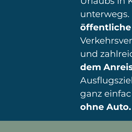
Urlaubs in
unterwegs. 
öffentliche
Verkehrsve
und zahlrei
dem Anrei
Ausflugszie
ganz einfa
ohne Auto.