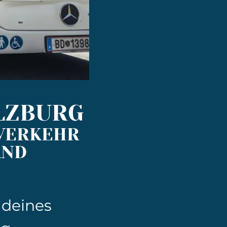
LZBURG
 VERKEHR
AND
 deines