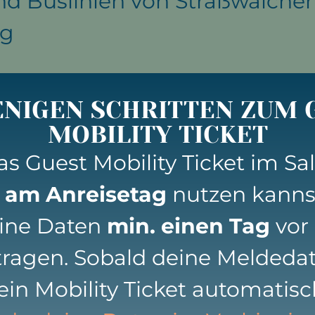
d Buslinien von Straßwalchen
rg
ENIGEN SCHRITTEN ZUM 
MOBILITY TICKET
s Guest Mobility Ticket im Sa
n
am Anreisetag
nutzen kanns
eine Daten
min. einen Tag
vor 
tragen. Sobald deine Meldedat
ein Mobility Ticket automatisch