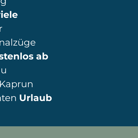
ig
iele
r
onalzüge
stenlos
ab
du
– Kaprun
nten
Urlaub