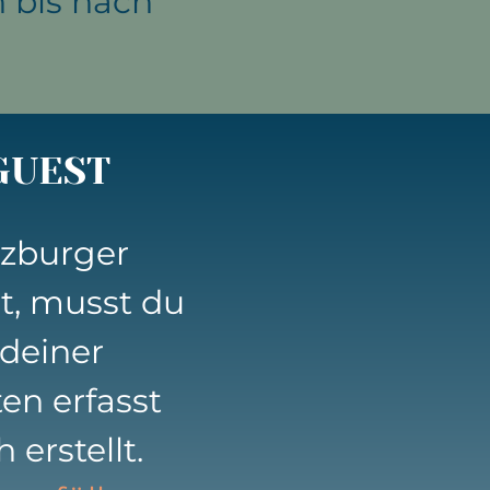
 bis nach
GUEST
lzburger
t, musst du
deiner
en erfasst
 erstellt.