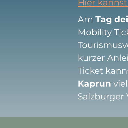
Hier kannst
Am
Tag de
Mobility Ti
Tourismusve
kurzer Anle
Ticket kann
Kaprun
vie
Salzburger 