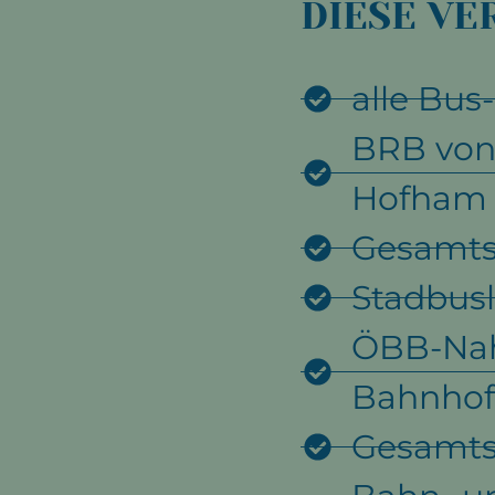
DIESE VE
alle Bus
BRB von 
Hofham
Gesamtst
Stadbusl
ÖBB-Nahv
Bahnho
Gesamts