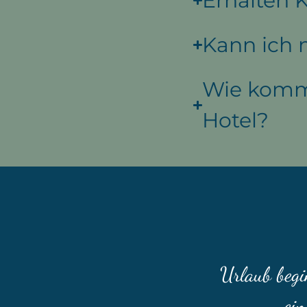
Erhalten K
Kann ich
Wie komme
Hotel?
Urlaub begi
ein