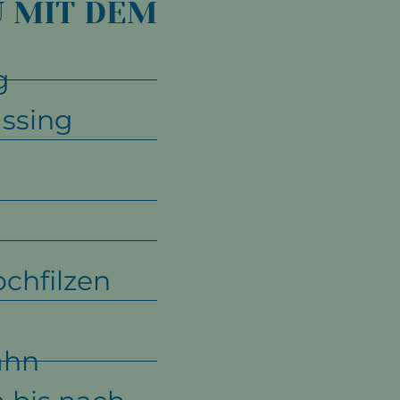
U MIT DEM
g
assing
chfilzen
ahn