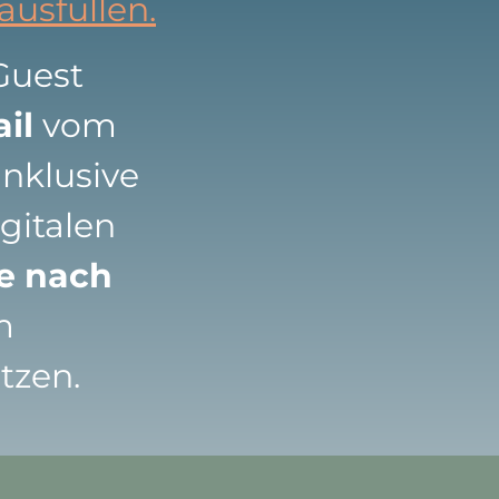
ausfüllen.
Guest
il
vom
inklusive
gitalen
se nach
m
tzen.