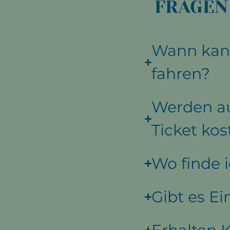
FRAGEN
Wann kann
fahren?
Werden au
Ticket kos
Wo finde 
Gibt es E