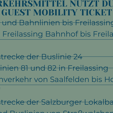
RKEHRSMITTEL NUTZT D
GUEST MOBILITY TICKET
- und Bahnlinien bis Freilassin
Freilassing Bahnhof bis Freil
recke der Buslinie 24
inien 81 und 82 in Freilassing
erkehr von Saalfelden bis Ho
f
trecke der Salzburger Lokalb