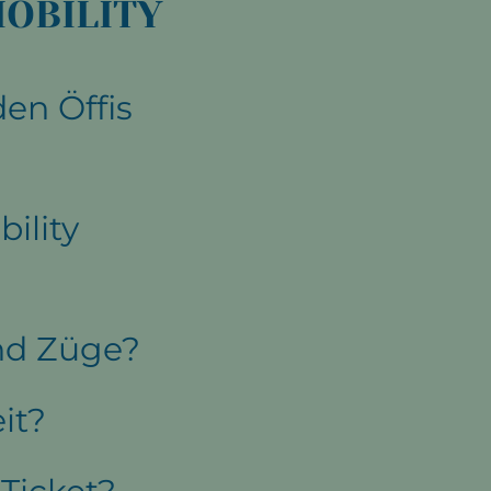
OBILITY
en Öffis
ility
und Züge?
it?