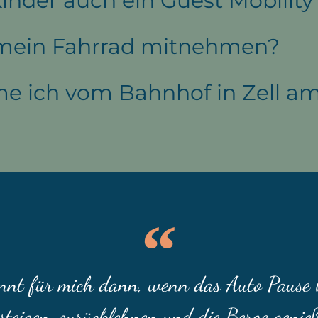
inder auch ein Guest Mobility
 mein Fahrrad mitnehmen?
 ich vom Bahnhof in Zell a
nnt für mich dann, wenn das Auto Pause 
steigen, zurücklehnen und die Berge genie