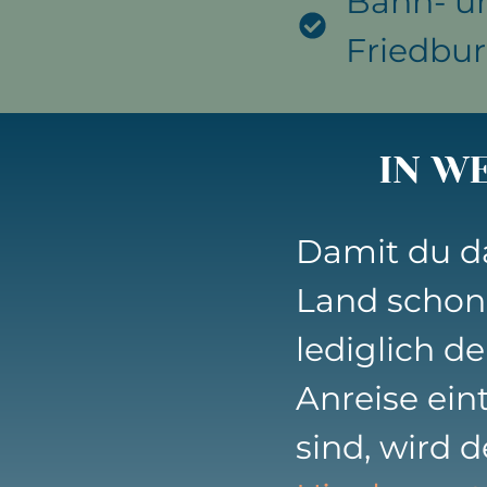
Bahn- un
Friedbu
IN W
Damit du da
Land scho
lediglich d
Anreise ein
sind, wird d