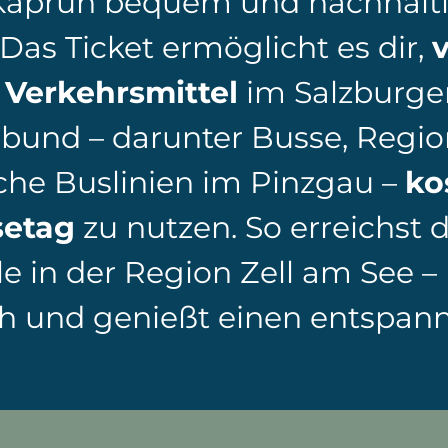
 Kaprun bequem und nachhalt
Das Ticket ermöglicht es dir,
v
 Verkehrsmittel
im Salzburge
rbund – darunter Busse, Regi
che Buslinien im Pinzgau –
ko
setag
zu nutzen. So erreichst 
le in der Region Zell am See 
ch und genießt einen entspan