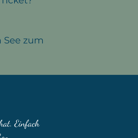
 Ticket?
m See zum
hat. Einfach
ßen.