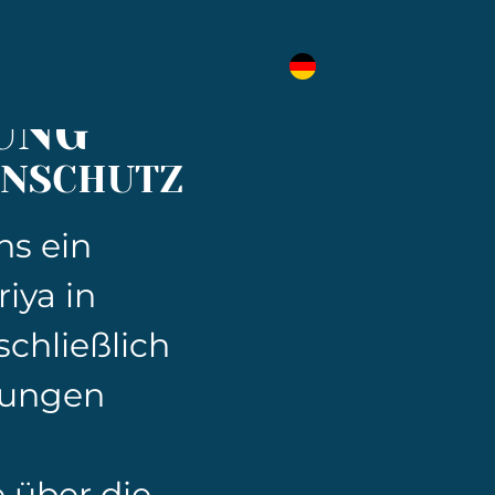
UNG
ENSCHUTZ
ns ein
iya in
schließlich
mungen
e über die