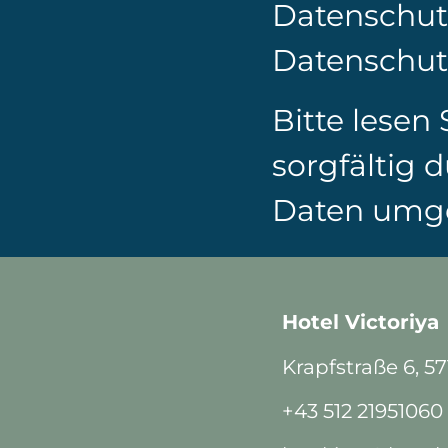
Datenschutz
Datenschut
Bitte lesen
sorgfältig 
Daten umg
Hotel Victoriya
Krapfstraße 6, 5
+43 512 21951060