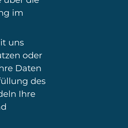
ung im
it uns
tzen oder
Ihre Daten
füllung des
deln Ihre
nd