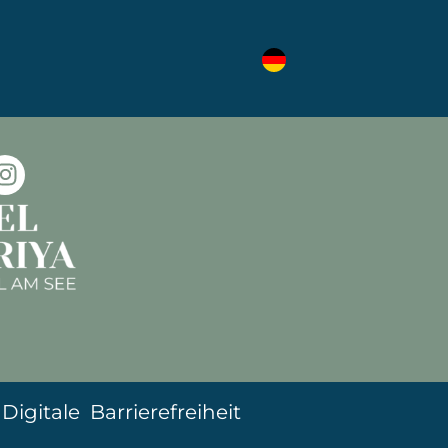
 im Netz
un“
an und surfe los.
|
Digitale Barrierefreiheit