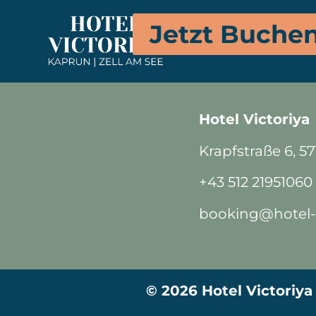
Kostenlos im Zimmer u
Jetzt Buche
welcome@victoriya
m
Hotel Victoriya
Krapfstraße 6, 5
+43 512 21951060
booking@hotel-v
© 2026 Hotel Victoriya