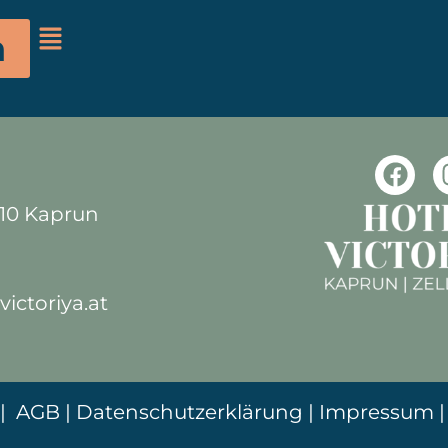
nd Lobby. Melde dich einfach
n
it dem Passwort
„happykapr
710 Kaprun
ictoriya.at
|
AGB
|
Datenschutzerklärung
|
Impressum