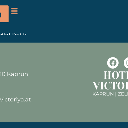
t dir Kapruner Taxi zuverlässi
n
nisch unter +43 664 30 70 319 
uchen.
710 Kaprun
ictoriya.at