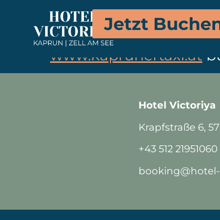
Für deine Fahrten steh
Jetzt Buche
kannst dein Taxi telefo
www.kaprunertaxi.at
b
Hotel Victoriya
Krapfstraße 6, 5
+43 512 21951060
booking@hotel-v