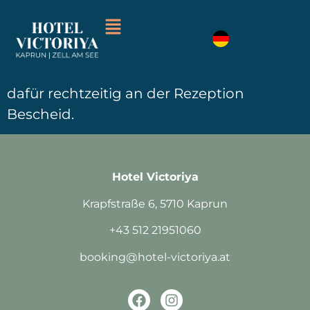
Wenn du All-Inclusive gebucht hast,
erwartet dich ein Mittagssnack von 12:00
bis 13:00 Uhr. In der Sommersaison ist eine
Anmeldung notwendig – bitte gib uns
dafür rechtzeitig an der Rezeption
Bescheid.
Hotel Victoriya
Krapfstraße 6, 5710 Kaprun
+43 512 21951060
booking@hotel-victoriya.at