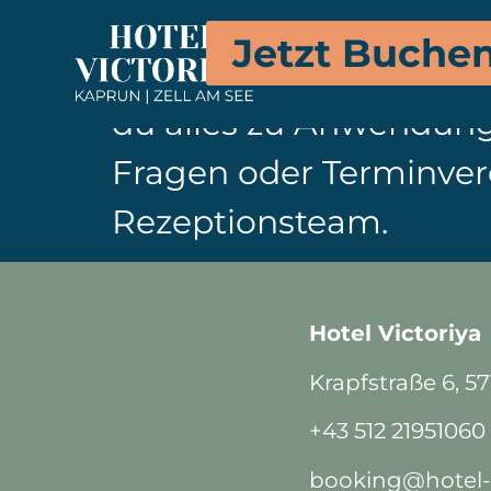
Lust auf eine entspan
Jetzt Buche
Massagen findest du i
du alles zu Anwendung
Fragen oder Terminve
Rezeptionsteam.
Hotel Victoriya
Krapfstraße 6, 5
+43 512 21951060
booking@hotel-v