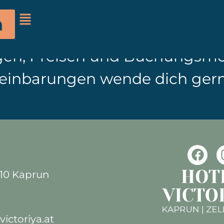
nende Auszeit? Unsere Wohlf
n
n der Infomappe auf deinem Z
en, Preisen und Buchungsmög
reinbarungen wende dich gern
710 Kaprun
ictoriya.at