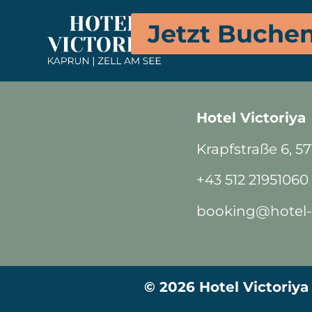
In deinem Zimmer stehe
Jetzt Buche
Wechselstrom zur Ver
Hotel Victoriya
Krapfstraße 6, 5
+43 512 21951060
booking@hotel-v
© 2026 Hotel Victoriya