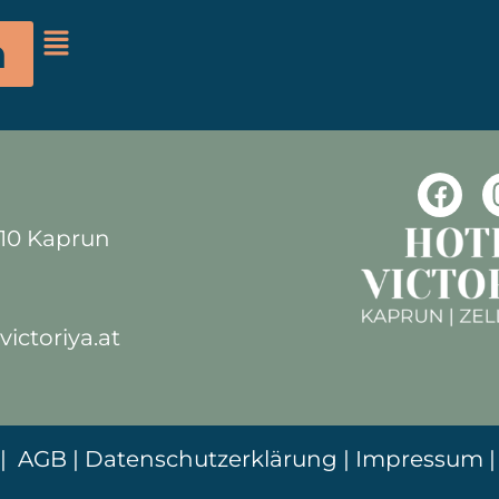
n dir elektronische Anschlüs
n
fügung.
710 Kaprun
ictoriya.at
|
AGB
|
Datenschutzerklärung
|
Impressum