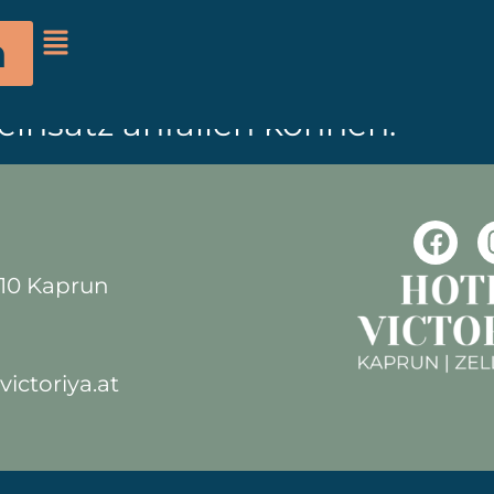
samten Hotel nicht gestattet. 
n
ng des Feueralarms Kosten i
insatz anfallen können.
710 Kaprun
ictoriya.at