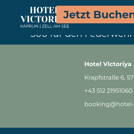
Offenes Feuer ist im ge
Jetzt Buche
unsachgemäßer Auslösu
500 für den Feuerwehre
Hotel Victoriya
Krapfstraße 6, 5
+43 512 21951060
booking@hotel-v