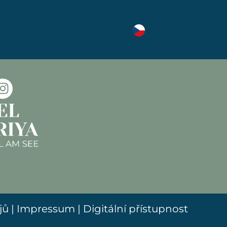
účtujeme poplatek 10 €
ů |
Impressum
|
Digitální přístupnost