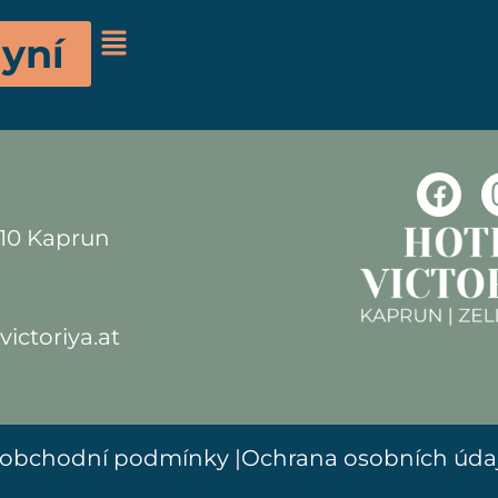
 na recepci. Za zapůjčení si 
yní
.
710 Kaprun
ictoriya.at
 obchodní podmínky
|
Ochrana osobních údaj