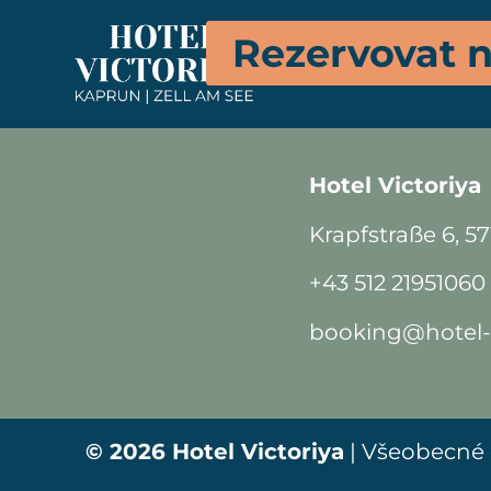
Župany jsou k dispozici
Rezervovat n
za kus po dobu pobytu
Hotel Victoriya
Krapfstraße 6, 5
+43 512 21951060
booking@hotel-v
© 2026 Hotel Victoriya
|
Všeobecné