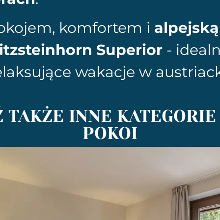
pokojem, komfortem i
alpejsk
itzsteinhorn Superior
- ideal
elaksujące wakacje w austriac
 TAKŻE INNE KATEGORIE
POKOI