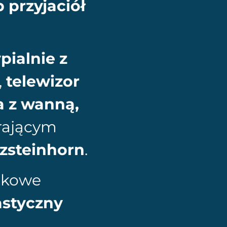
p przyjaciół
pialnie z
,
telewizor
a z wanną,
rającym
tzsteinhorn
.
tkowe
astyczny