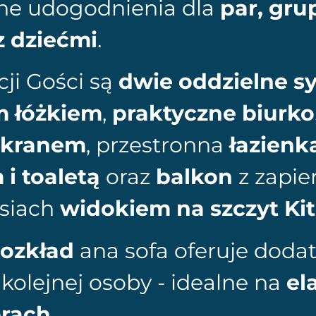
ane udogodnienia dla
par, gru
z dziećmi
.
ji Gości są
dwie oddzielne sy
 łóżkiem
,
praktyczne biurko
ekranem
, przestronna
łazienk
i toaletą
oraz
balkon
z zapie
rsiach
widokiem na szczyt Ki
ozkład
ana sofa oferuje doda
 kolejnej osoby - idealne na
el
órach
.