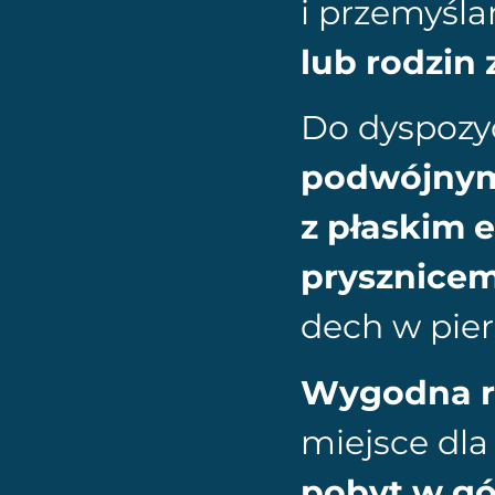
i przemyśl
lub rodzin 
Do dyspozyc
podwójnym
z płaskim 
prysznicem 
dech w pie
Wygodna r
miejsce dla
pobyt w g