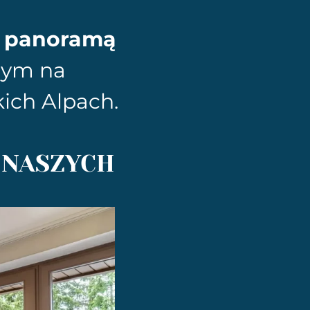
ą panoramą
nym na
kich Alpach.
 NASZYCH