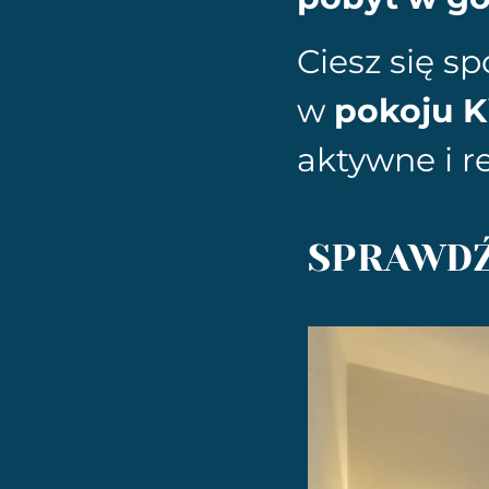
Ciesz się s
w
pokoju K
aktywne i r
SPRAWDŹ