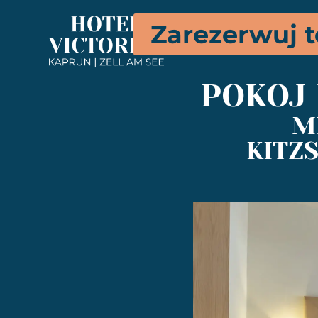
Zarezerwuj t
POKÓJ
M
KITZ