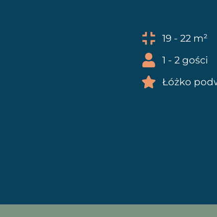
19 - 22 m²
1 - 2 gości
Łóżko podw