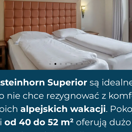
zsteinhorn Superior
są idealn
o nie chce rezygnować z komf
oich
alpejskich wakacji
. Poko
i
od 40 do 52 m²
oferują dużo