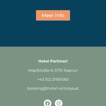
Meer info
Hotel Portinari
Krapfstraße 6, 5710 Kaprun
+43 512 21951060
booking@hotel-victoriya.at