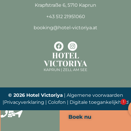
Krapfstraße 6, 5710 Kaprun
+43 512 21951060
booking@hotel-victoriya.at
© 2026 Hotel Victoriya
|
Algemene voorwaarden
1
|
Privacyverklaring |
Colofon
|
Digitale toegankelijkheid
Boek nu