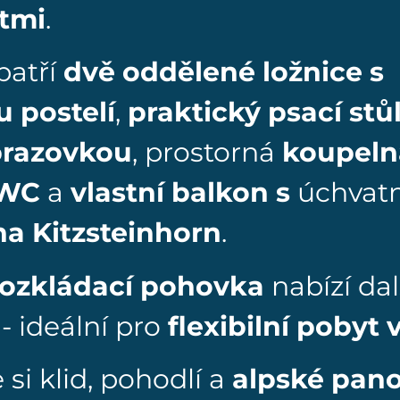
ětmi
.
patří
dvě oddělené ložnice s
 postelí
,
praktický psací stů
brazovkou
, prostorná
koupeln
 WC
a
vlastní balkon s
úchvat
a Kitzsteinhorn
.
ozkládací pohovka
nabízí dal
- ideální pro
flexibilní pobyt 
si klid, pohodlí a
alpské pan