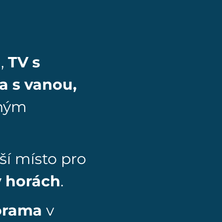
l
,
TV s
a s vanou,
ným
ší místo pro
v horách
.
orama
v