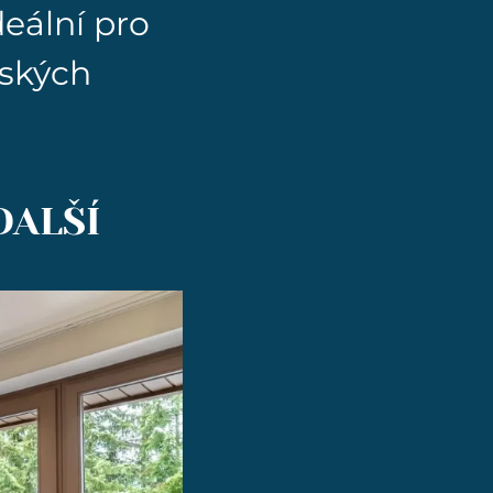
deální pro
uských
DALŠÍ