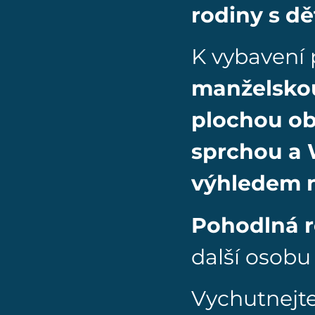
rodiny s d
K vybavení 
manželskou
plochou o
sprchou a
výhledem n
Pohodlná r
další osobu 
Vychutnejte 