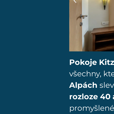
Pokoje Kit
všechny, kt
Alpách
slev
rozloze 40 
promyšlené