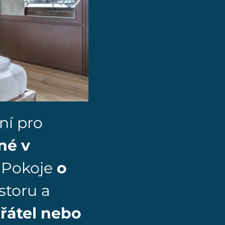
ní pro
né v
. Pokoje
o
storu a
přátel nebo