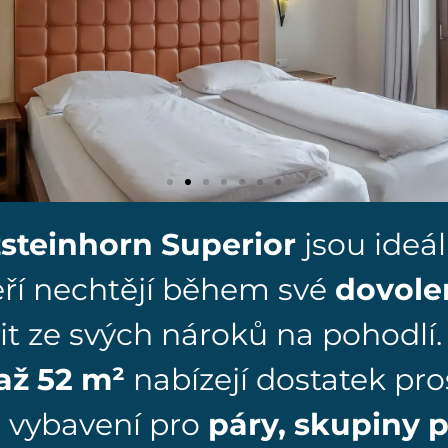
zsteinhorn Superior
jsou ideál
eří nechtějí během své
dovole
it ze svých nároků na pohodlí
až 52 m²
nabízejí dostatek pro
 vybavení pro
páry, skupiny 